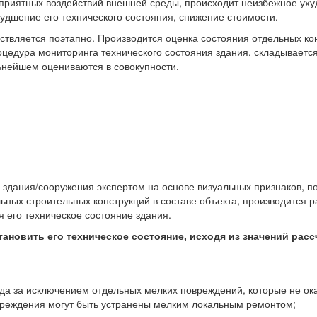
гоприятных воздействий внешней среды, происходит неизбежное ух
худшение его технического состояния, снижение стоимости.
ствляется поэтапно. Производится оценка состояния отдельных ко
цедура мониторинга технического состояния здания, складывается
ьнейшем оцениваются в совокупности.
я здания/сооружения экспертом на основе визуальных признаков, 
ьных строительных конструкций в составе объекта, производится р
 его техническое состояние здания.
ановить его техническое состояние, исходя из значений расс
огда за исключением отдельных мелких повреждений, которые не о
вреждения могут быть устранены мелким локальным ремонтом;