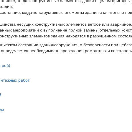
остояние, когда конструктивные элементы здания в целом пригодны
стадии;
 состояние, когда конструктивные элементы здания значительно п
ьшинства несущих конструктивных элементов ветхое или аварийное
ранных мероприятий с выполнение полной замены отдельных конст
конструктивных элементов здания находятся в разрушенном состоя
ическом состоянии здания/сооружения, о безопасности или небезо
же определяется необходимость проведения ремонтных и восстанов
трой)
онтажных работ
й
ем