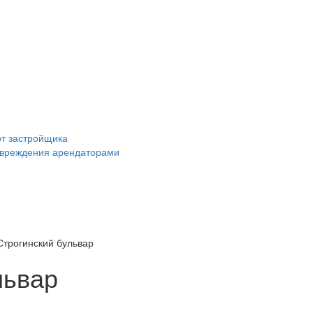
от застройщика
повреждения арендаторами
 Строгинский бульвар
львар